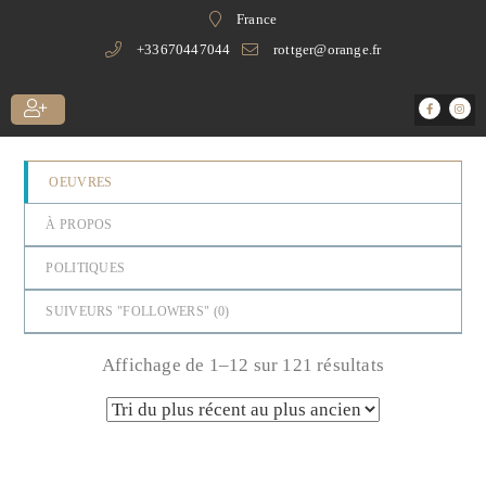
France
+33670447044
rottger@orange.fr
OEUVRES
À PROPOS
POLITIQUES
SUIVEURS "FOLLOWERS" (
0
)
Affichage de 1–12 sur 121 résultats