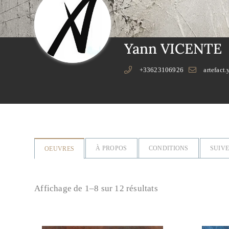
Yann VICENTE
+33623106926
artefact
À PROPOS
CONDITIONS
SUIVE
OEUVRES
Affichage de 1–8 sur 12 résultats