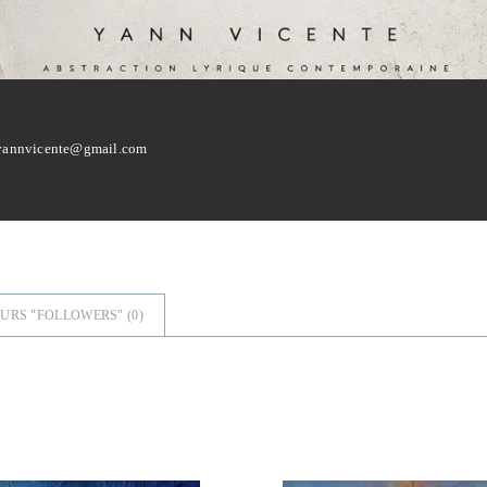
.yannvicente@gmail.com
URS "FOLLOWERS" (
0
)