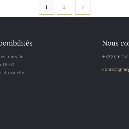
1
2
ponibilités
Nous co
les jours de
+33(0) 6 13 
à 18:00
contact@targ
le dimanche