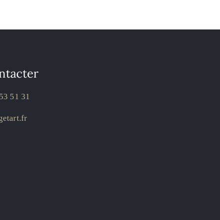
ntacter
53 51 31
etart.fr