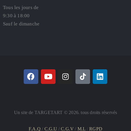
Tous les jours de
9:30 à 18:00
Sauf le dimanche
Un site de TARGETART © 2026. tous droits réservés
F.A.Q
/
C.G.U
/
C.G.V
/
M.L
/
RGPD