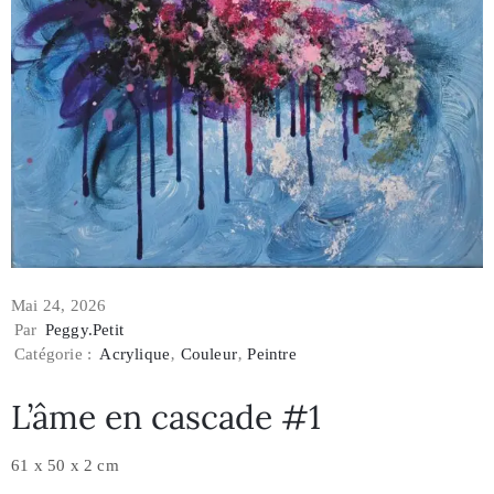
Mai 24, 2026
Par
Peggy.petit
Catégorie :
Acrylique
‚
Couleur
‚
Peintre
L’âme en cascade #1
61 x 50 x 2 cm