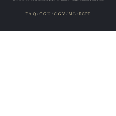
F.A.Q
/
C.G.U
/
C.G.V
/
M.L
/
RGPD