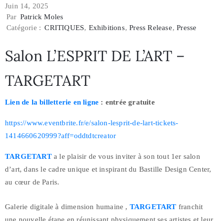
Juin 14, 2025
Par
Patrick Moles
Catégorie :
CRITIQUES
‚
Exhibitions
‚
Press Release
‚
Presse
Salon L’ESPRIT DE L’ART –
TARGETART
Lien de la billetterie en ligne
: entrée gratuite
https://www.eventbrite.fr/e/salon-lesprit-de-lart-tickets-
1414660620999?aff=oddtdtcreator
TARGETART
a le plaisir de vous inviter à son tout 1er salon
d’art, dans le cadre unique et inspirant du Bastille Design Center,
au cœur de Paris.
Galerie digitale à dimension humaine ,
TARGETART
franchit
une nouvelle étape en réunissant physiquement ses artistes et leur