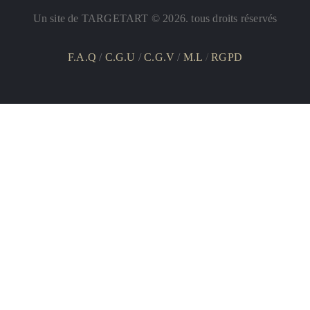
Un site de TARGETART © 2026. tous droits réservés
F.A.Q
/
C.G.U
/
C.G.V
/
M.L
/
RGPD