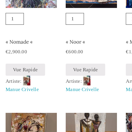
« Nomade «
« Noor «
« 
€
2,900.00
€
600.00
€
1
Vue Rapide
Vue Rapide
Artiste:
Artiste:
Ar
Manue Crivelle
Manue Crivelle
Ma