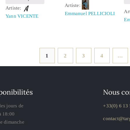
Artiste:
Artiste:
Ar
Emmanuel PELLICIOLI
Yann VICENTE
Em
1
2
3
4
…
ponibilités
Nous co
les jours de
+33(0) 6 13 
à 18:00
contact@targ
le dimanche