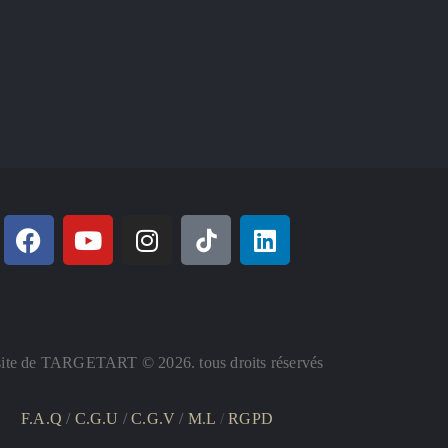
ite de TARGETART © 2026. tous droits réservés
F.A.Q
/
C.G.U
/
C.G.V
/
M.L
/
RGPD