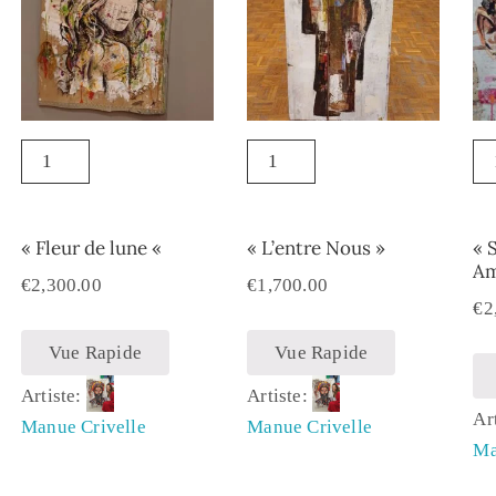
« Fleur de lune «
« L’entre Nous »
« 
Am
€
2,300.00
€
1,700.00
€
2
Vue Rapide
Vue Rapide
Artiste:
Artiste:
Ar
Manue Crivelle
Manue Crivelle
Ma