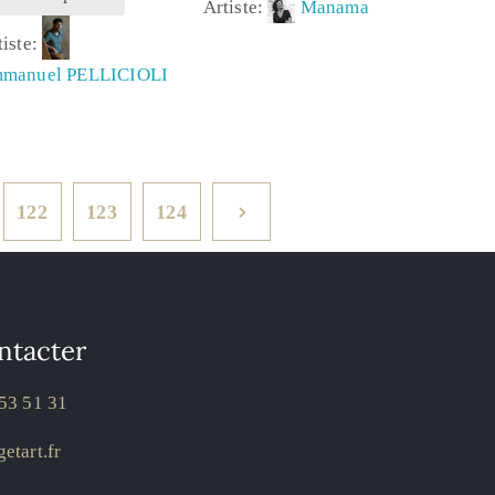
Artiste:
Manama
tiste:
manuel PELLICIOLI
122
123
124
ntacter
53 51 31
etart.fr