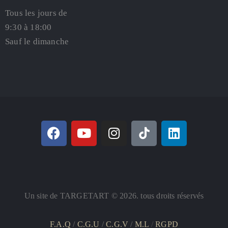
Tous les jours de
9:30 à 18:00
Sauf le dimanche
Un site de TARGETART © 2026. tous droits réservés
F.A.Q
/
C.G.U
/
C.G.V
/
M.L
/
RGPD