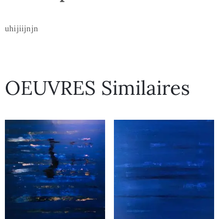
uhijiijnjn
OEUVRES Similaires