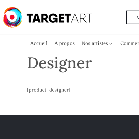
V
Accueil
A propos
Nos artistes
Commen
Designer
[product_designer]