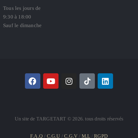
Tous les jours de
9:30 à 18:00
Sauf le dimanche
Un site de TARGETART © 2026. tous droits réservés
F.A.Q
/
C.G.U
/
C.G.V
/
M.L
/
RGPD