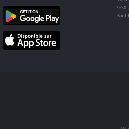
9:30 
Sauf 
Un s