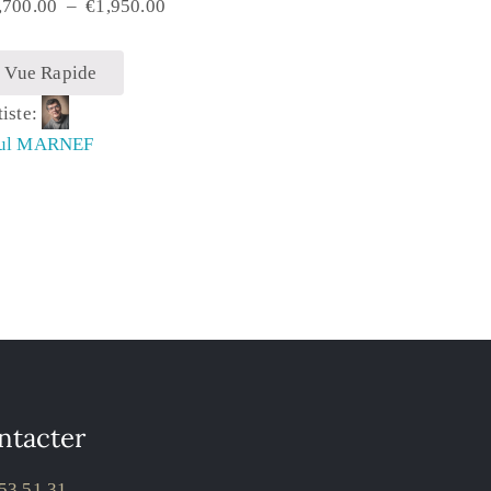
,700.00
–
€
1,950.00
Vue Rapide
tiste:
ul MARNEF
ntacter
53 51 31