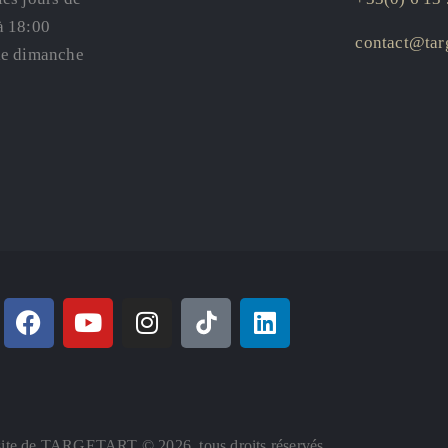
à 18:00
contact@targ
le dimanche
ite de TARGETART © 2026. tous droits réservés