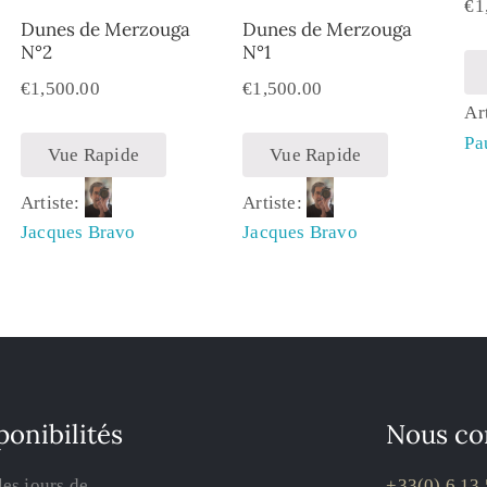
€
1
Dunes de Merzouga
Dunes de Merzouga
N°2
N°1
€
1,500.00
€
1,500.00
Ar
Pa
Vue Rapide
Vue Rapide
Artiste:
Artiste:
Jacques Bravo
Jacques Bravo
ponibilités
Nous co
les jours de
+33(0) 6 13 