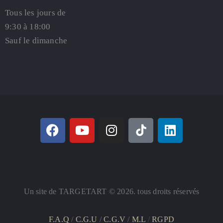
Tous les jours de
9:30 à 18:00
Sauf le dimanche
Un site de TARGETART © 2026. tous droits réservés
F.A.Q
/
C.G.U
/
C.G.V
/
M.L
/
RGPD