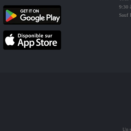
9:30 
Sauf 
Un s