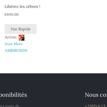
Libérez les zèbres !
€
690.00
Vue Rapide
Artiste:
Jean-Marc
AMBROSINI
ponibilités
Nous co
les jours de
+33(0) 6 13 