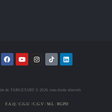
ite de TARGETART © 2026. tous droits réservés
F.A.Q
/
C.G.U
/
C.G.V
/
M.L
/
RGPD