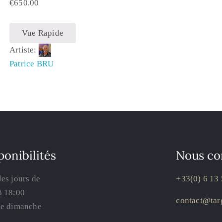
€
650.00
Vue Rapide
Artiste:
Patrice BRU
ponibilités
Nous co
les jours de
+33(0) 6 13 
à 18:00
contact@targ
le dimanche