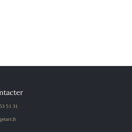
ntacter
53 51 31
etart.fr