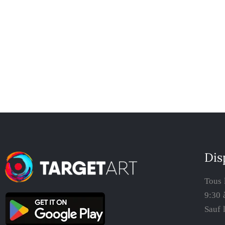
Dis
Tous 
9:30 
Sauf 