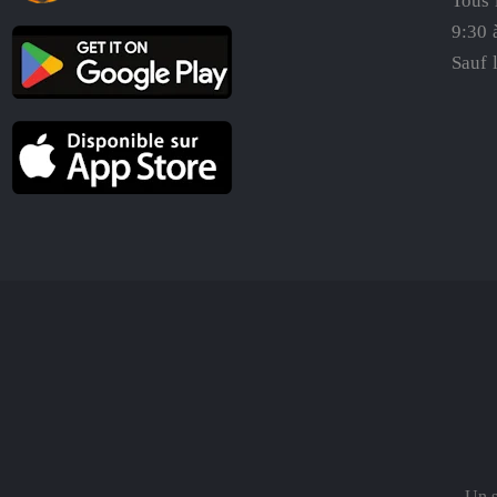
Tous 
9:30 
Sauf 
Un s