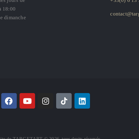
les jours de
+33(0) 6 13 
à 18:00
contact@targ
le dimanche
ite de TARGETART © 2026. tous droits réservés