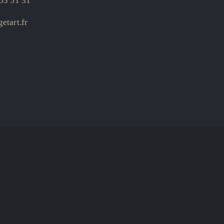
53 51 31
etart.fr