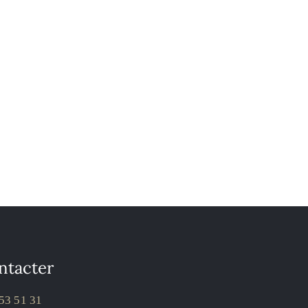
ntacter
53 51 31