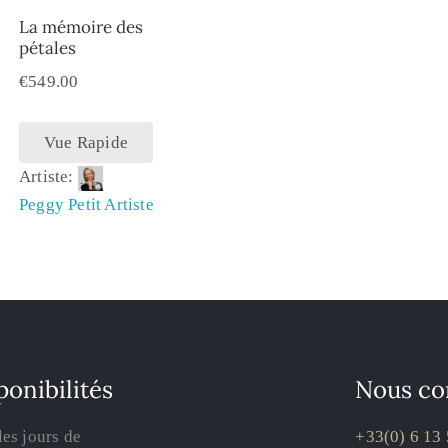
La mémoire des
pétales
€
549.00
Vue Rapide
Artiste:
Peggy Petit Artiste
ponibilités
Nous co
les jours de
+33(0) 6 13 