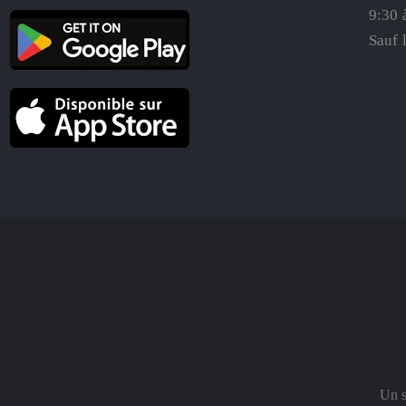
9:30 
Sauf 
Un s