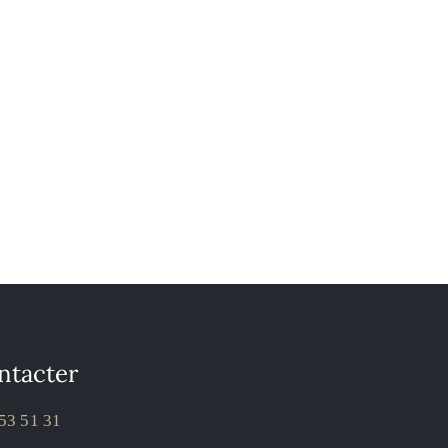
ntacter
53 51 31