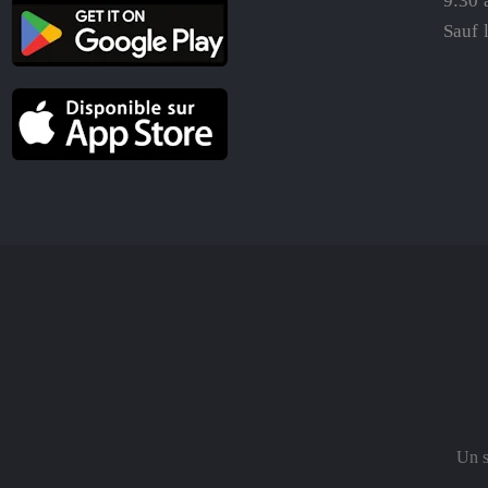
9:30 
Sauf 
Un s