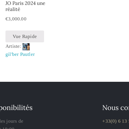
JO Paris 2024 une
réalité
€
3,000.00
Vue Rapide
Artiste:
gil'ber Pautler
ponibilités
Nous co
les jours de
+33(0) 6 13 