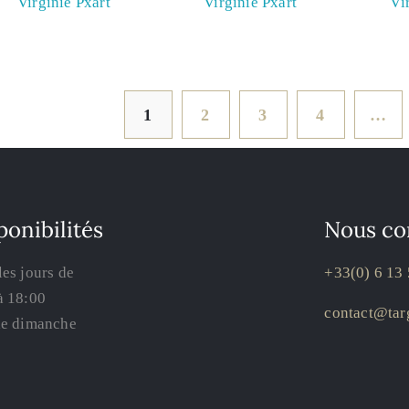
Virginie Pxart
Virginie Pxart
Vi
1
2
3
4
…
ponibilités
Nous co
les jours de
+33(0) 6 13 
à 18:00
contact@targ
le dimanche