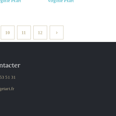
rginie Pxart
Virginie Pxart
10
11
12
ntacter
53 51 31
etart.fr