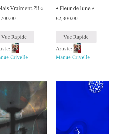
Mais Vraiment ?!! «
« Fleur de lune «
,700.00
€
2,300.00
Vue Rapide
Vue Rapide
tiste:
Artiste:
nue Crivelle
Manue Crivelle