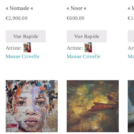
« Nomade «
« Noor «
« 
€
2,900.00
€
600.00
€
1
Vue Rapide
Vue Rapide
Artiste:
Artiste:
Ar
Manue Crivelle
Manue Crivelle
Ma