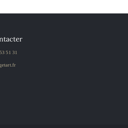
ntacter
53 51 31
etart.fr