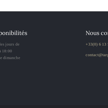
ponibilités
Nous co
les jours de
+33(0) 6 13 
à 18:00
contact@targ
le dimanche