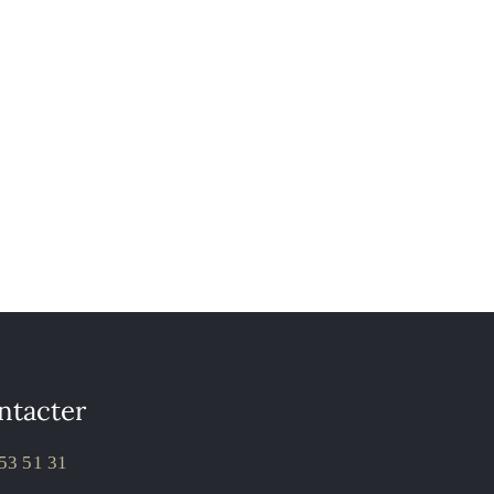
ntacter
53 51 31