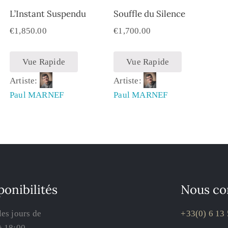
L’Instant Suspendu
Souffle du Silence
€
1,850.00
€
1,700.00
Vue Rapide
Vue Rapide
Artiste:
Artiste:
Paul MARNEF
Paul MARNEF
ponibilités
Nous co
les jours de
+33(0) 6 13 
à 18:00