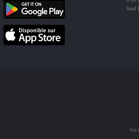
Sauf 
Un s