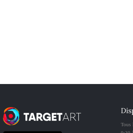
Dis
Tous 
9:30 