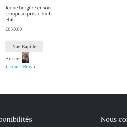
Jeune ber­gère er son
trou­peau près d’Imil­
chil
€
850.00
Vue Rapide
Artiste:
Jacques Bravo
ponibilités
Nous co