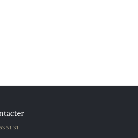
ntacter
53 51 31