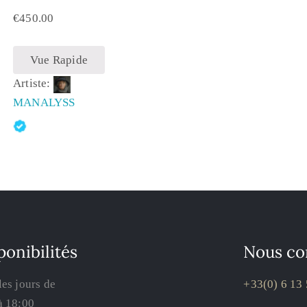
€
450.00
Vue Rapide
Artiste:
MANALYSS
ponibilités
Nous co
les jours de
+33(0) 6 13 
à 18:00