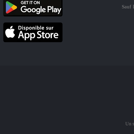
Sauf 
Un s