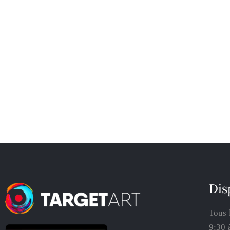
Dis
Tous 
9:30 