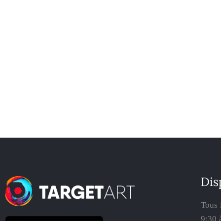
Dis
Tous 
9:30 