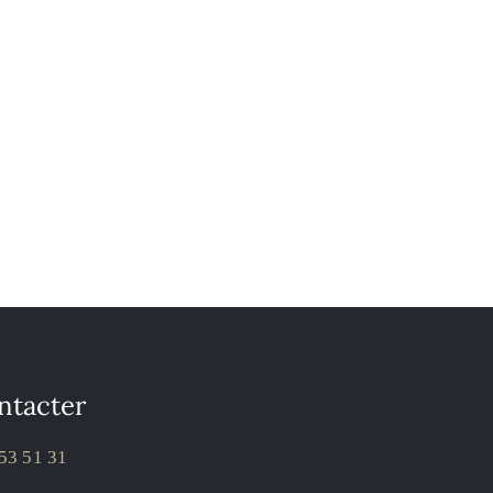
ntacter
53 51 31