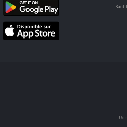
Sauf 
Un s