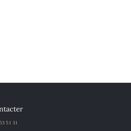
ntacter
53 51 31