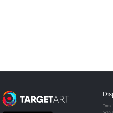
Dis
Tous 
9:30 