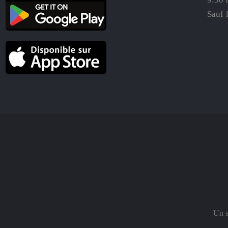
Sauf 
Un s