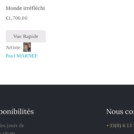
Monde irréfléchi
€
1,700.00
Vue Rapide
Artiste:
Paul MARNEF
ponibilités
Nous co
les jours de
+33(0) 6 13 
à 18:00