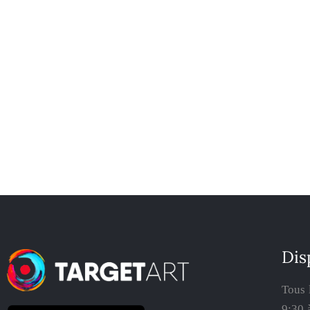
Dis
Tous 
9:30 