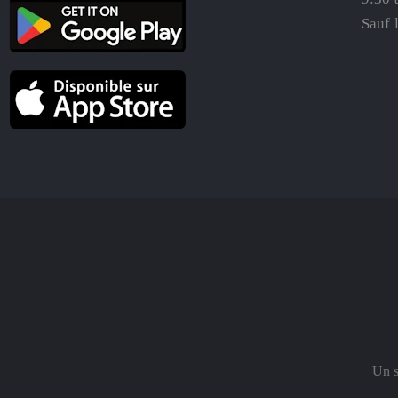
Sauf 
Un s