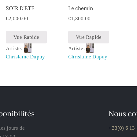
SOIR D’ETE
Le chemin
€
2,000.00
€
1,800.00
Vue Rapide
Vue Rapide
Artiste:
Artiste:
Chrislaine Dupuy
Chrislaine Dupuy
ponibilités
Nous co
les jours de
+33(0) 6 13 
à 18:00