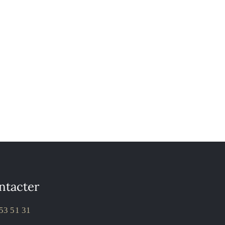
ntacter
53 51 31