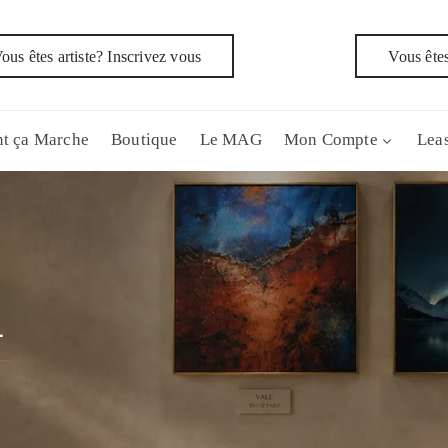
ous êtes artiste? Inscrivez vous
Vous êtes
t ça Marche
Boutique
Le MAG
Mon Compte
Leas
n