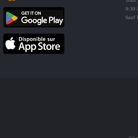
Tous 
9:30 
Sauf 
Un s