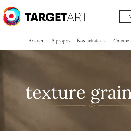
V
Accueil
A propos
Nos artistes
Commen
texture grai