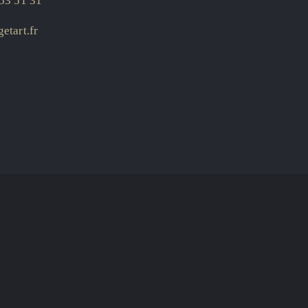
53 51 31
etart.fr