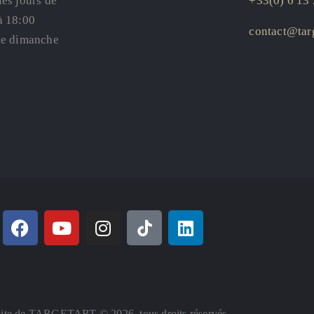
les jours de
+33(0) 6 13 
à 18:00
contact@targ
le dimanche
ite de TARGETART © 2026. tous droits réservés