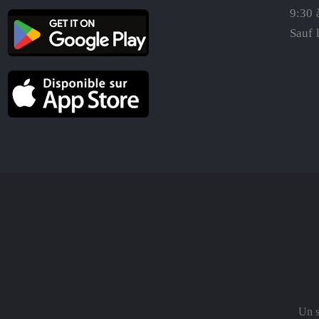
9:30 
Sauf 
Un s