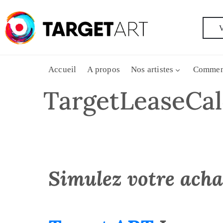
V
Accueil
A propos
Nos artistes
Commen
TargetLeaseCal
Simulez votre achat