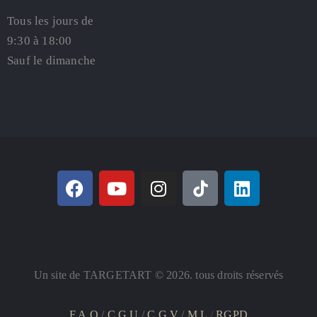
Tous les jours de
9:30 à 18:00
Sauf le dimanche
Un site de TARGETART © 2026. tous droits réservés
F.A.Q
/
C.G.U
/
C.G.V
/
M.L
/
RGPD