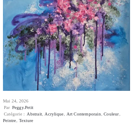
Mai 24, 2026
Par
Peggy.petit
Catégorie :
Abstrait
‚
Acrylique
‚
Art Contemporain
‚
Couleur
‚
Peintre
‚
Texture