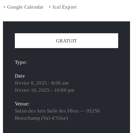
+ Google Calendar
+ Ical Export
GRATUIT
Type:
Date
février 8, 2025 - 8:00 am
février 16, 2025 - 10:00 pm
Venue:
Salon des Arts Salle des Fêtes — 95250
Beauchamp (Val-d’Oise)