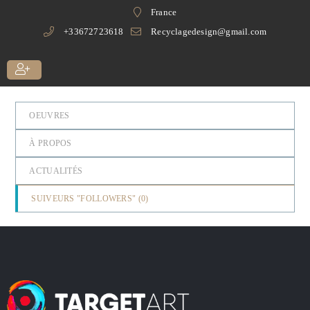
France
+33672723618
Recyclagedesign@gmail.com
OEUVRES
À PROPOS
ACTUALITÉS
SUIVEURS "FOLLOWERS" (
0
)