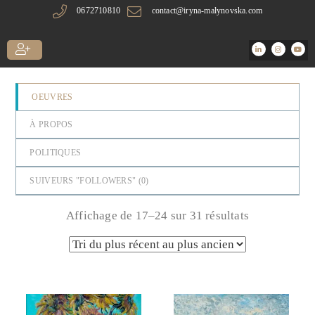
0672710810
contact@iryna-malynovska.com
OEUVRES
À PROPOS
POLITIQUES
SUIVEURS "FOLLOWERS" (
0
)
Affichage de 17–24 sur 31 résultats