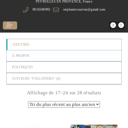
PEYROLLES EN PROVENCE, France
0616346992
stephaniecourrias@gmail.com
OEUVRES
À PROPOS
POLITIQUES
SUIVEURS "FOLLOWERS" (
0
)
Affichage de 17–24 sur 28 résultats