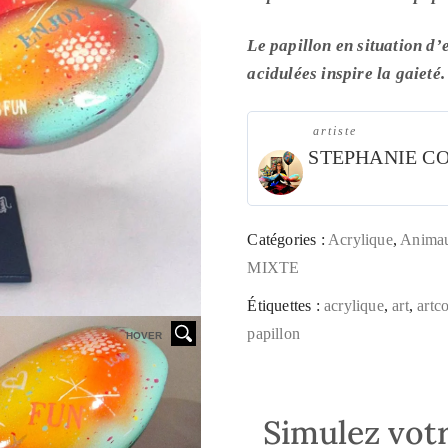
Le papillon en situation d’
acidulées inspire la gaieté.
artiste
STEPHANIE C
Catégories :
Acrylique
,
Anima
MIXTE
Étiquettes :
acrylique
,
art
,
artc
papillon
HOVER
Simulez votr