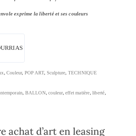
envole exprime la liberté et ses couleurs
OURRIAS
ux
,
Couleur
,
POP ART
,
Sculpture
,
TECHNIQUE
ontemporain
,
BALLON
,
couleur
,
effet matière
,
liberté
,
e achat d’art en leasing