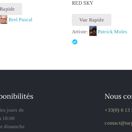
RED SKY
 Rapide
:
Brel Pascal
Vue Rapide
Artiste:
Patrick Moles
ponibilités
Nous co
les jours de
+33(0) 6 13 
à 18:00
contact@targ
le dimanche