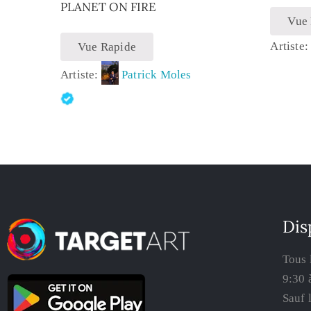
PLANET ON FIRE
Vue
Artiste
Vue Rapide
Artiste:
Patrick Moles
Dis
Tous 
9:30 
Sauf 