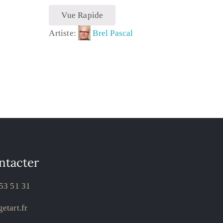
Vue Rapide
Artiste:
Brel Pascal
ntacter
53 51 31
etart.fr