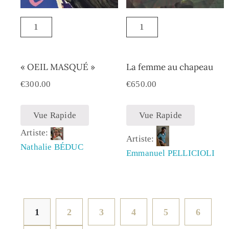
« OEIL MASQUÉ »
La femme au chapeau
€
300.00
€
650.00
Vue Rapide
Vue Rapide
Artiste:
Artiste:
Nathalie BÉDUC
Emmanuel PELLICIOLI
1
2
3
4
5
6