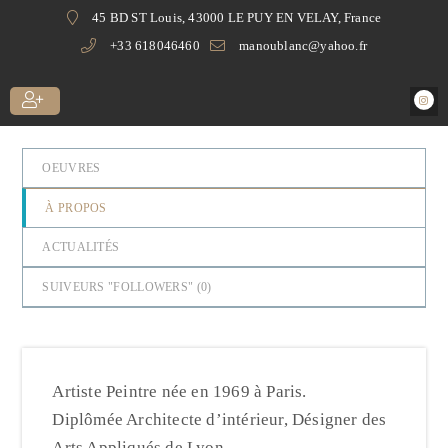
45 BD ST Louis, 43000 LE PUY EN VELAY, France
+33 618046460
manoublanc@yahoo.fr
OEUVRES
À PROPOS
ACTUALITÉS
SUIVEURS "FOLLOWERS" (
0
)
Artiste Peintre née en 1969 à Paris.
Diplômée Architecte d’intérieur, Désigner des
Arts Appliqués de Lyon.