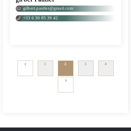
gilbert.pautler@gmail.com
+33 6 30 85 39 42
1
2
3
4