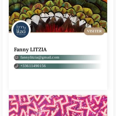
VISITER
Fanny LITZIA
fannylitzia@gmail.com
+33611490156