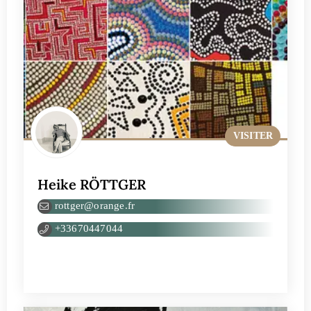
VISITER
Heike RÖTTGER
rottger@orange.fr
+33670447044