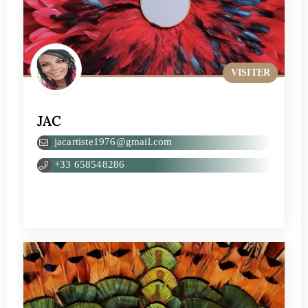
VISITER
JAC
jacartiste1976@gmail.com
+33 658548286