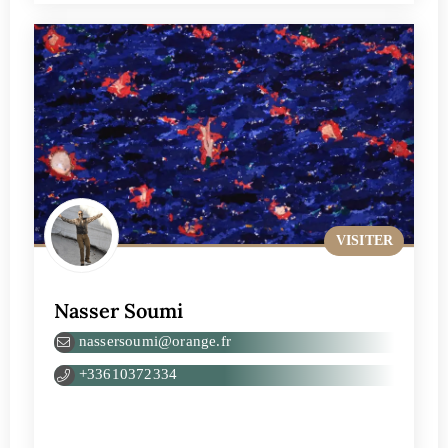
VISITER
Nasser Soumi
nassersoumi@orange.fr
+33610372334