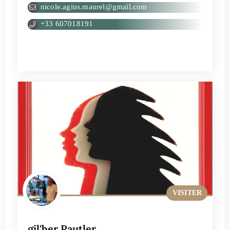
nicole.agius.maurel@gmail.com
+33 607018191
VISITER
gil'ber Pautler