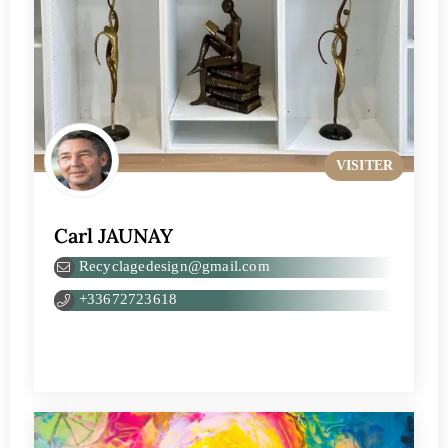
VISITER
Carl JAUNAY
Recyclagedesign@gmail.com
+33672723618