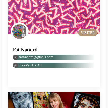
VISITER
Fat Nanard
fatnanard@gmail.com
+33687017930