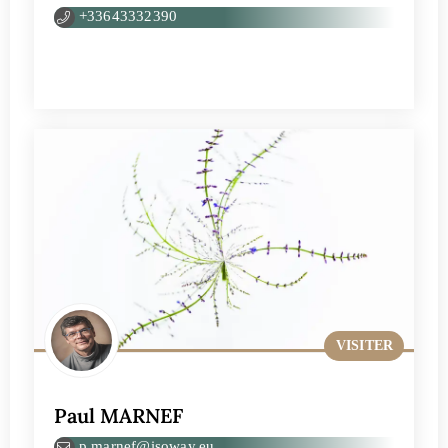
+33643332390
VISITER
Paul MARNEF
p.marnef@isoway.eu