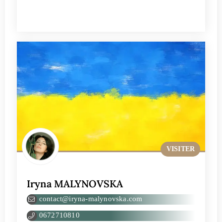
VISITER
Iryna MALYNOVSKA
contact@iryna-malynovska.com
0672710810