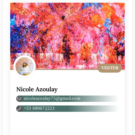
VISITER
Nicole Azoulay
nicoleazoulay75@gmail.com
+33 680672223