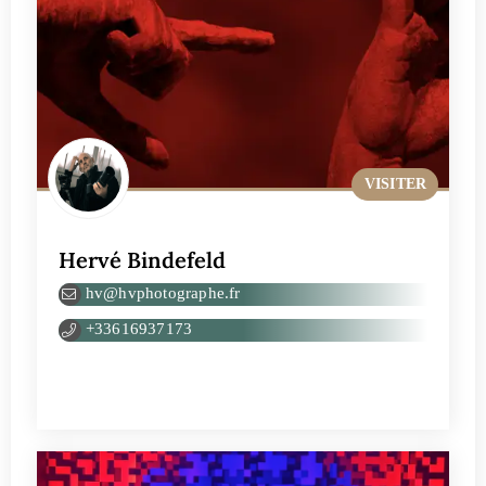
VISITER
Hervé Bindefeld
hv@hvphotographe.fr
+33616937173