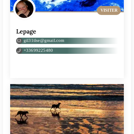
VISITER
Lepage
gil31tlse@gmail.com
+33699225480