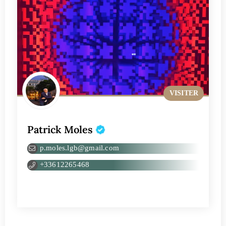
VISITER
Patrick Moles
p.moles.lgb@gmail.com
+33612265468