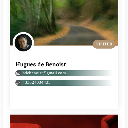
VISITER
Hugues de Benoist
hdebenoist@gmail.com
+33624034435