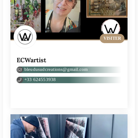
VISITER
ECWartist
bleudusudcreations@gmail.com
+33 624553938