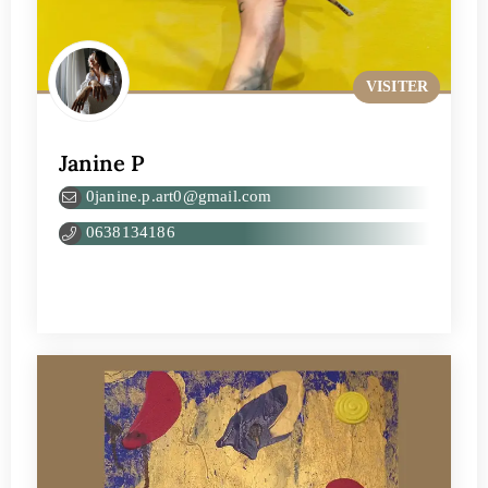
VISITER
Janine P
0janine.p.art0@gmail.com
0638134186