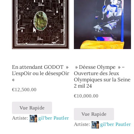
En attendant GODOT »
» Déesse Olympe » –
L’espOir ou le désespOir
Ouverture des Jeux
«
Olympiques sur la Seine
2 mil 24
€
12,500.00
€
10,000.00
Vue Rapide
Vue Rapide
Artiste:
gil'ber Pautler
Artiste:
gil'ber Pautler