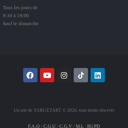
Tous les jours de
9:30 à 18:00
Sauf le dimanche
Un site de TARGETART © 2026. tous droits réservés
F.A.Q
/
C.G.U
/
C.G.V
/
M.L
/
RGPD