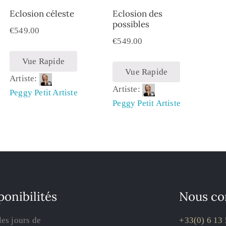
Eclosion céleste
Eclosion des
possibles
€
549.00
€
549.00
Vue Rapide
Vue Rapide
Artiste:
Artiste:
Peggy Petit Artiste
Peggy Petit Artiste
ponibilités
Nous co
les jours de
+33(0) 6 13 