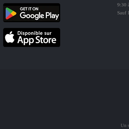
9:30 
Sauf 
Un s