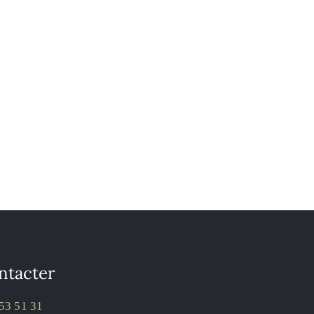
ntacter
53 51 31