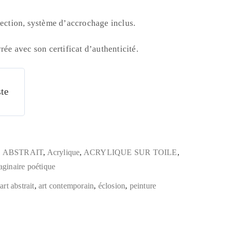
tection, système d’accrochage inclus.
rée avec son certificat d’authenticité.
ste
,
ABSTRAIT
,
Acrylique
,
ACRYLIQUE SUR TOILE
,
aginaire poétique
,
art abstrait
,
art contemporain
,
éclosion
,
peinture