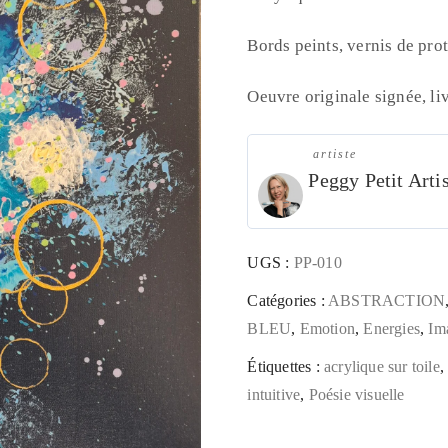
Bords peints, vernis de pro
Oeuvre originale signée, liv
artiste
Peggy Petit Arti
UGS :
PP-010
Catégories :
ABSTRACTION
BLEU
,
Emotion
,
Energies
,
Im
Étiquettes :
acrylique sur toile
intuitive
,
Poésie visuelle