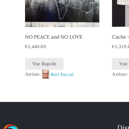
NO PEACE and NO LOVE
Cache 
€
2,440.00
€
1,319.
Vue Rapide
Vue
Artiste:
Brel Pascal
Artiste
Dis