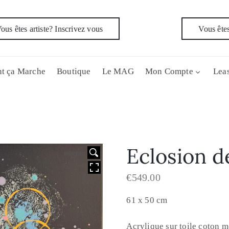
ous êtes artiste? Inscrivez vous
Vous êtes
t ça Marche
Boutique
Le MAG
Mon Compte
Leas
Eclosion d
HOVER
€
549.00
61 x 50 cm
Acrylique sur toile coton m