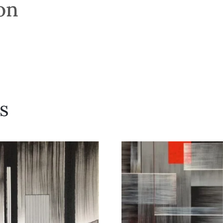
son
s