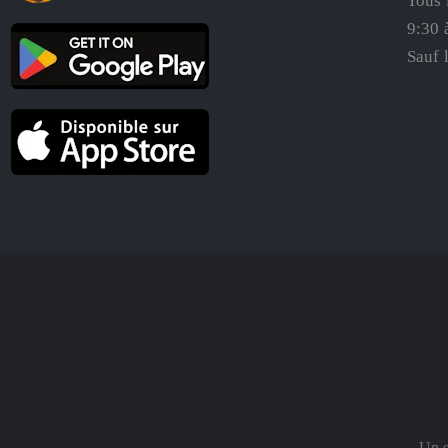
Tous 
9:30 
Sauf 
Un s