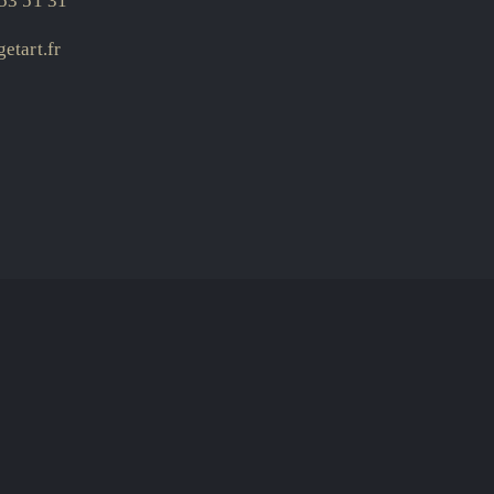
53 51 31
etart.fr