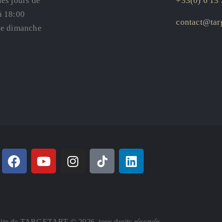
les jours de
+33(0) 6 13 
à 18:00
contact@targ
le dimanche
ite de TARGETART © 2026. tous droits réservés