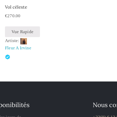
Vol céleste
€
270.00
Vue Rapide
Artiste:
Fleur A Irvine
ponibilités
Nous co