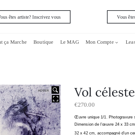
ous êtes artiste? Inscrivez vous
Vous êtes
t ça Marche
Boutique
Le MAG
Mon Compte
Leas
Vol célest
HOVER
€
270.00
Œuvre unique 1/1. 
Photogravure s
Dimension de l’œuvre 24 x 33 cm,
32 x 42 cm, accompagné d’un certi