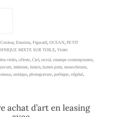
,
Couleur
,
Emotion
,
Figuratif
,
OCEAN
,
PETIT
HNIQUE MIXTE SUR TOILE
,
Violet
leu-violet
,
céleste
,
Ciel
,
envol
,
estampe contemporaine
,
gravure
,
intimiste
,
lumen
,
lumen print
,
monochrome
,
,
oiseau
,
onirique
,
photogravure
,
poétique
,
végétal
,
e achat d’art en leasing
avec