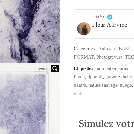
artiste
Fleur A Irvine
Catégories :
Animaux
,
BLEU
FORMAT
,
Photogravure
,
TEC
Étiquettes :
art contemporain
,
b
HOVER
faune
,
figuratif
,
gravure
,
hélio
nature
,
nature sauvage
,
nuage
violet
Simulez votr