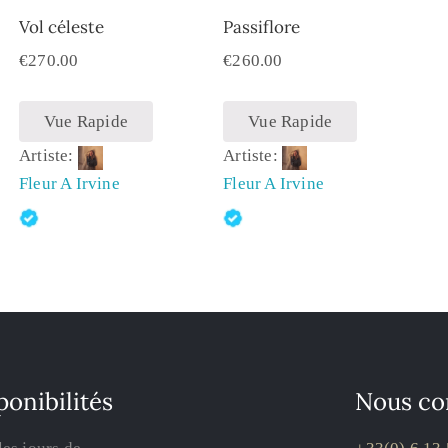
Vol céleste
Passiflore
€
270.00
€
260.00
Vue Rapide
Vue Rapide
Artiste:
Artiste:
Fleur A Irvine
Fleur A Irvine
ponibilités
Nous co