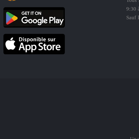
Tous 
9:30 
Sauf 
Un s