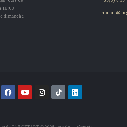
les jours de
+33(0) 6 13 
à 18:00
contact@targ
le dimanche
ite de TARGETART © 2026. tous droits réservés