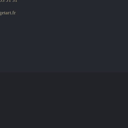
53 51 31
etart.fr