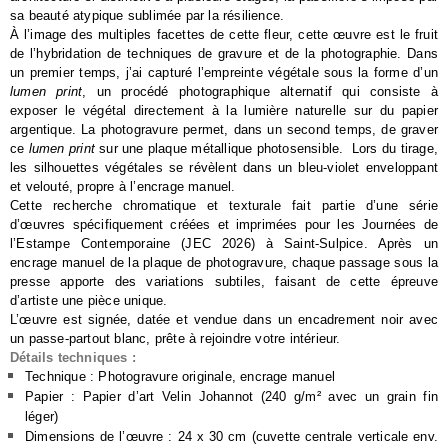
sa beauté atypique sublimée par la résilience.
À l’image des multiples facettes de cette fleur, cette œuvre est le fruit 
de l’hybridation de techniques de gravure et de la photographie. Dans 
un premier temps, j’ai capturé l’empreinte végétale sous la forme d’un 
lumen print
, un procédé photographique alternatif qui consiste à 
exposer le végétal directement à la lumière naturelle sur du papier 
argentique. La photogravure permet, dans un second temps, de graver 
ce 
lumen print
 sur une plaque métallique photosensible.  Lors du tirage, 
les silhouettes végétales se révèlent dans un bleu-violet enveloppant 
et velouté, propre à l’encrage manuel.
Cette recherche chromatique et texturale fait partie d’une série 
d’œuvres spécifiquement créées et imprimées pour les Journées de 
l’Estampe Contemporaine (JEC 2026) à Saint-Sulpice. Après un 
encrage manuel de la plaque de photogravure, chaque passage sous la 
presse apporte des variations subtiles, faisant de cette épreuve 
d’artiste une pièce unique.
L’œuvre est signée, datée et vendue dans un encadrement noir avec 
un passe-partout blanc, prête à rejoindre votre intérieur.
Détails techniques :
Technique : Photogravure originale, encrage manuel
Papier : Papier d’art Velin Johannot (240 g/m² avec un grain fin 
léger) 
Dimensions de l’œuvre : 24 x 30 cm (cuvette centrale verticale env. 