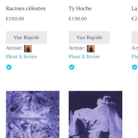
Racines célestes
Ty Hoche
La
€
190.00
€
190.00
€
2
Vue Rapide
Vue Rapide
Artiste:
Artiste:
Ar
Fleur A Irvine
Fleur A Irvine
Fl