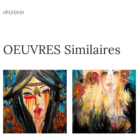
uhijiijnjn
OEUVRES Similaires