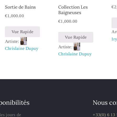
Sortie de Bains
Collection Les
€
2
Baigneuses
€
1,000.00
€
1,000.00
Vue Rapide
Ar
Vue Rapide
Ir
Artiste:
Artiste:
Chrislaine Dupuy
Chrislaine Dupuy
ponibilités
Nous co
les jours de
+33(0) 6 13 