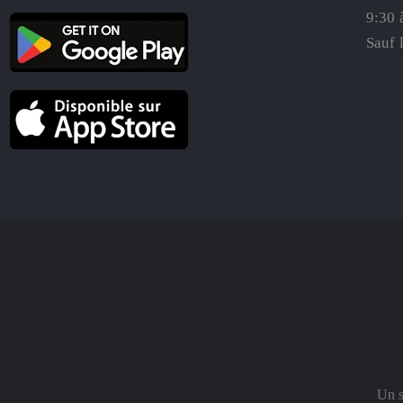
9:30 
Sauf 
Un s