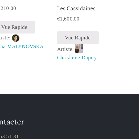
Les Cassidaines
,210.00
€
1,600.00
Vue Rapide
tiste:
Vue Rapide
yna MALYNOVSKA
Artiste:
Chrislaine Dupuy
ntacter
53 51 31