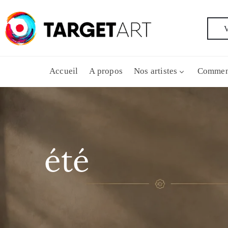
V
Accueil
A propos
Nos artistes
Commen
été